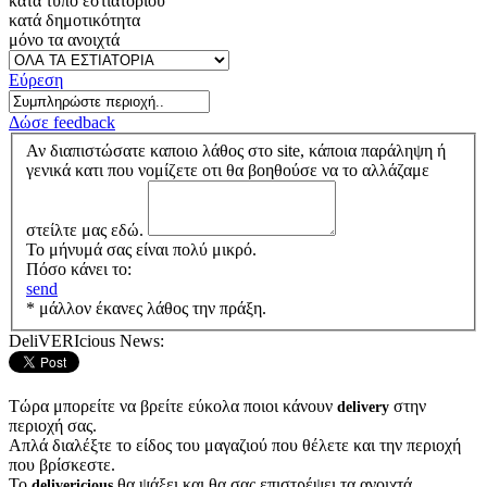
κατά τύπο εστιατορίου
κατά δημοτικότητα
μόνο τα ανοιχτά
Εύρεση
Δώσε feedback
Αν διαπιστώσατε καποιο λάθος στο site, κάποια παράληψη ή
γενικά κατι που νομίζετε οτι θα βοηθούσε να το αλλάζαμε
στείλτε μας εδώ.
Το μήνυμά σας είναι πολύ μικρό.
Πόσο κάνει το:
send
* μάλλον έκανες λάθος την πράξη.
DeliVERIcious News:
Τώρα μπορείτε να βρείτε εύκολα ποιοι κάνουν
στην
delivery
περιοχή σας.
Απλά διαλέξτε το είδος του μαγαζιού που θέλετε και την περιοχή
που βρίσκεστε.
Το
θα ψάξει και θα σας επιστρέψει τα ανοιχτά
delivericious