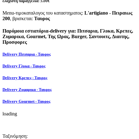
ελάχιστη παραγγελία:
5.00€
Menu-τιμοκαταλογος του καταστηματος:
L'artigiano - Πειραιως
200
, βρισκεται:
Ταυρος
Παρόμοια εστιατόρια-delivery για: Πιτσαρια, Γλυκα, Κρεπες,
Ζυμαρικα, Gourmet, Της Ωρας, Burger, Σαντουιτς, Διαιτης,
Προσφορες
Delivery Πιτσαρια - Ταυρος
Delivery Γλυκα - Ταυρος
Delivery Κρεπες - Ταυρος
Delivery Ζυμαρικα - Ταυρος
Delivery Gourmet - Ταυρος
loading
Ταξινόμηση: