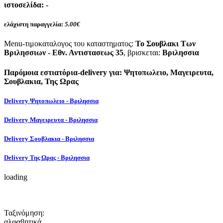
ιστοσελίδα:
-
ελάχιστη παραγγελία:
5.00€
Menu-τιμοκαταλογος του καταστηματος:
Το Σουβλακι Των
Βριλησσιων - Εθν. Αντιστασεως 35
, βρισκεται:
Βριλησσια
Παρόμοια εστιατόρια-delivery για: Ψητοπωλειο, Μαγειρευτα,
Σουβλακια, Της Ωρας
Delivery Ψητοπωλειο - Βριλησσια
Delivery Μαγειρευτα - Βριλησσια
Delivery Σουβλακια - Βριλησσια
Delivery Της Ωρας - Βριλησσια
loading
Ταξινόμηση:
αλφαβητικά