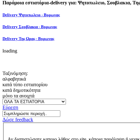
Παρόμοια εστιατόρια-delivery για: Ψητοπωλειο, Σουβλακια, Τη
Delivery Ψητοπωλειο - Βυρωνας
Delivery Σουβλακια - Βυρωνας
Delivery Της Ωρας - Βυρωνας
loading
Ταξινόμηση:
αλφαβητικά
κατά τύπο εστιατορίου
κατά δημοτικότητα
μόνο τα ανοιχτά
Εύρεση
Δώσε feedback
Αν διαπιστώσατε καποιο λάθος στο site, κάποια παράληψη ή γενικ