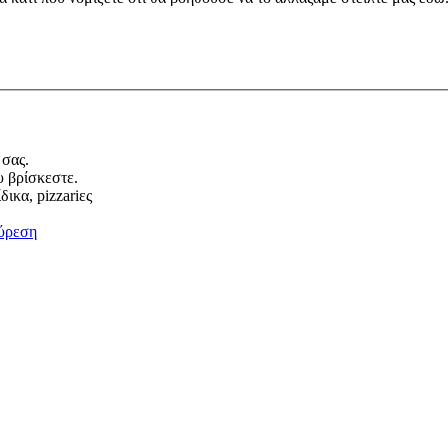
 σας.
υ βρίσκεστε.
ικα, pizzariες
ύρεση