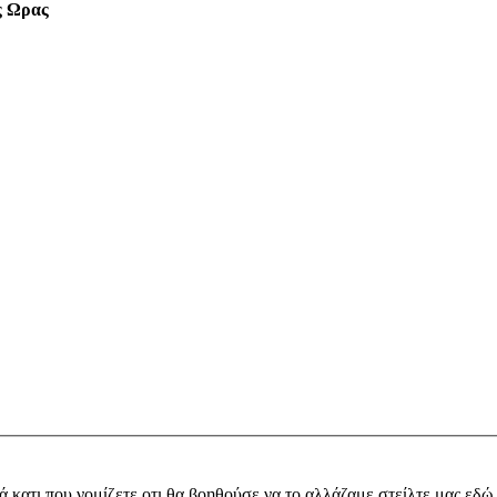
ς Ωρας
ά κατι που νομίζετε οτι θα βοηθούσε να το αλλάζαμε στείλτε μας εδώ