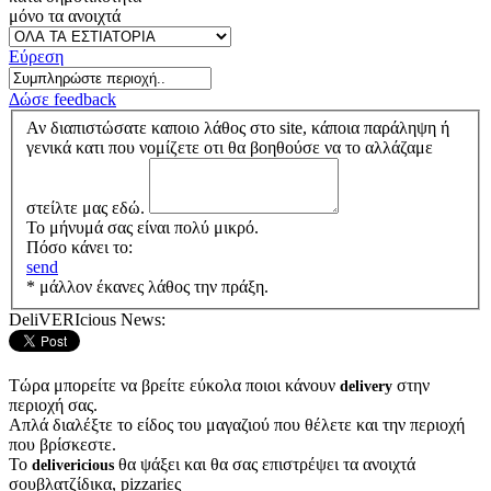
μόνο τα ανοιχτά
Εύρεση
Δώσε feedback
Αν διαπιστώσατε καποιο λάθος στο site, κάποια παράληψη ή
γενικά κατι που νομίζετε οτι θα βοηθούσε να το αλλάζαμε
στείλτε μας εδώ.
Το μήνυμά σας είναι πολύ μικρό.
Πόσο κάνει το:
send
* μάλλον έκανες λάθος την πράξη.
DeliVERIcious News:
Τώρα μπορείτε να βρείτε εύκολα ποιοι κάνουν
στην
delivery
περιοχή σας.
Απλά διαλέξτε το είδος του μαγαζιού που θέλετε και την περιοχή
που βρίσκεστε.
Το
θα ψάξει και θα σας επιστρέψει τα ανοιχτά
delivericious
σουβλατζίδικα, pizzariες