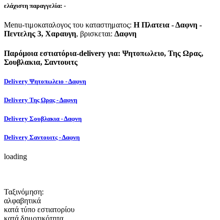
ελάχιστη παραγγελία:
-
Menu-τιμοκαταλογος του καταστηματος:
Η Πλατεια - Δαφνη -
Πεντελης 3, Χαραυγη
, βρισκεται:
Δαφνη
Παρόμοια εστιατόρια-delivery για: Ψητοπωλειο, Της Ωρας,
Σουβλακια, Σαντουιτς
Delivery Ψητοπωλειο - Δαφνη
Delivery Της Ωρας - Δαφνη
Delivery Σουβλακια - Δαφνη
Delivery Σαντουιτς - Δαφνη
loading
Ταξινόμηση:
αλφαβητικά
κατά τύπο εστιατορίου
κατά δημοτικότητα