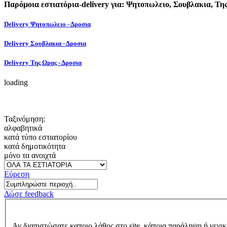
Παρόμοια εστιατόρια-delivery για: Ψητοπωλειο, Σουβλακια, Τη
Delivery Ψητοπωλειο - Δροσια
Delivery Σουβλακια - Δροσια
Delivery Της Ωρας - Δροσια
loading
Ταξινόμηση:
αλφαβητικά
κατά τύπο εστιατορίου
κατά δημοτικότητα
μόνο τα ανοιχτά
Εύρεση
Δώσε feedback
Αν διαπιστώσατε καποιο λάθος στο site, κάποια παράληψη ή γενικ