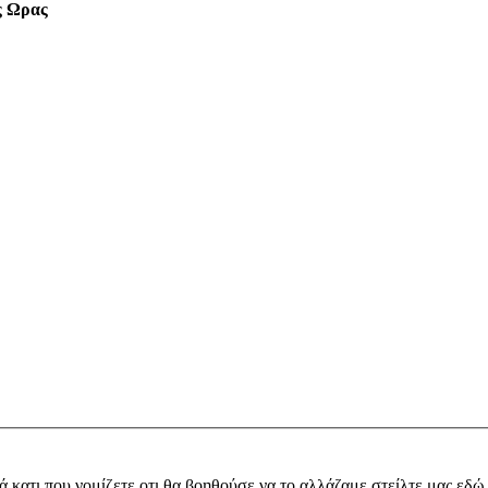
ς Ωρας
ά κατι που νομίζετε οτι θα βοηθούσε να το αλλάζαμε στείλτε μας εδώ