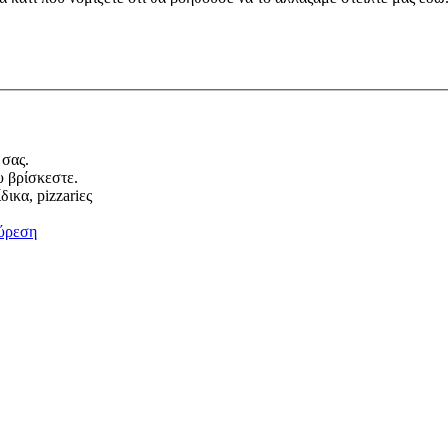
 σας.
υ βρίσκεστε.
ικα, pizzariες
ύρεση