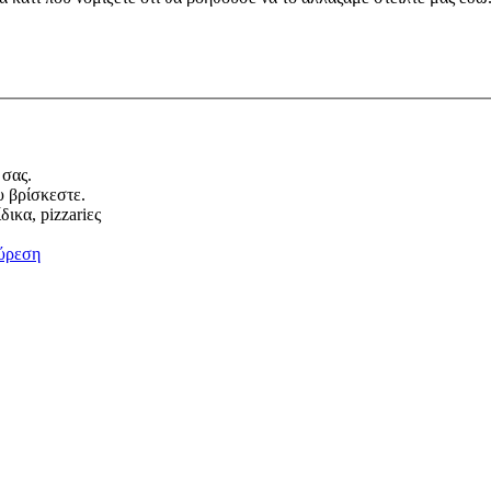
 σας.
υ βρίσκεστε.
ικα, pizzariες
ύρεση