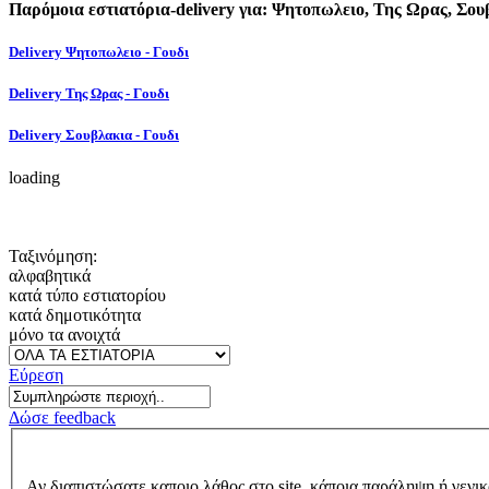
Παρόμοια εστιατόρια-delivery για: Ψητοπωλειο, Της Ωρας, Σου
Delivery Ψητοπωλειο - Γουδι
Delivery Της Ωρας - Γουδι
Delivery Σουβλακια - Γουδι
loading
Ταξινόμηση:
αλφαβητικά
κατά τύπο εστιατορίου
κατά δημοτικότητα
μόνο τα ανοιχτά
Εύρεση
Δώσε feedback
Αν διαπιστώσατε καποιο λάθος στο site, κάποια παράληψη ή γενικ