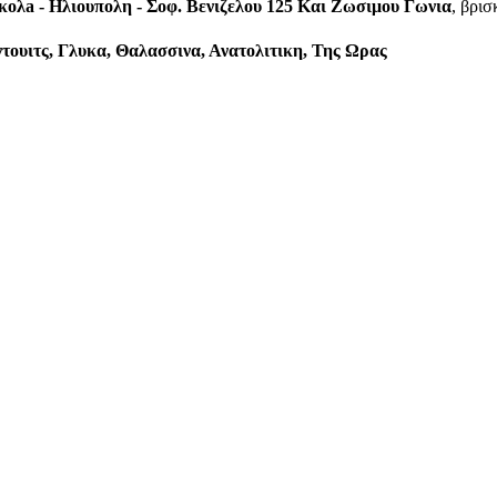
κολa - Ηλιουπολη - Σοφ. Βενιζελου 125 Και Ζωσιμου Γωνια
, βρισ
ντουιτς, Γλυκα, Θαλασσινα, Ανατολιτικη, Της Ωρας