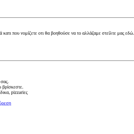
ά κατι που νομίζετε οτι θα βοηθούσε να το αλλάζαμε στείλτε μας εδώ
 σας.
υ βρίσκεστε.
ικα, pizzariες
ύρεση