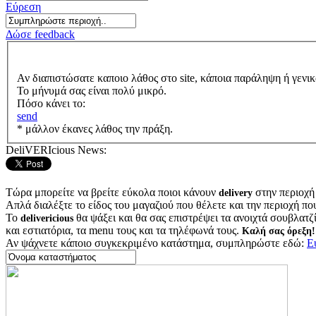
Εύρεση
Δώσε feedback
Αν διαπιστώσατε καποιο λάθος στο site, κάποια παράληψη ή γενικ
Το μήνυμά σας είναι πολύ μικρό.
Πόσο κάνει το:
send
* μάλλον έκανες λάθος την πράξη.
DeliVERIcious News:
Τώρα μπορείτε να βρείτε εύκολα ποιοι κάνουν
στην περιοχή
delivery
Απλά διαλέξτε το είδος του μαγαζιού που θέλετε και την περιοχή πο
Το
θα ψάξει και θα σας επιστρέψει τα ανοιχτά σουβλατζίδ
delivericious
και εστιατόρια, τα menu τους και τα τηλέφωνά τους.
Καλή σας όρεξη!
Αν ψάχνετε κάποιο συγκεκριμένο κατάστημα, συμπληρώστε εδώ:
Ε