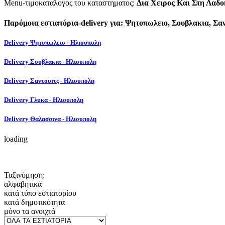
Menu-τιμοκαταλογος του καταστηματος:
Δια Χειρος Και Στη Λαδο
Παρόμοια εστιατόρια-delivery για: Ψητοπωλειο, Σουβλακια, Σα
Delivery Ψητοπωλειο - Ηλιουπολη
Delivery Σουβλακια - Ηλιουπολη
Delivery Σαντουιτς - Ηλιουπολη
Delivery Γλυκα - Ηλιουπολη
Delivery Θαλασσινα - Ηλιουπολη
loading
Ταξινόμηση:
αλφαβητικά
κατά τύπο εστιατορίου
κατά δημοτικότητα
μόνο τα ανοιχτά