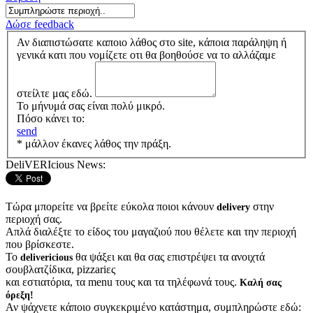
Δώσε feedback
Αν διαπιστώσατε καποιο λάθος στο site, κάποια παράληψη ή
γενικά κατι που νομίζετε οτι θα βοηθούσε να το αλλάζαμε
στείλτε μας εδώ.
Το μήνυμά σας είναι πολύ μικρό.
Πόσο κάνει το:
send
* μάλλον έκανες λάθος την πράξη.
DeliVERIcious News:
Τώρα μπορείτε να βρείτε εύκολα ποιοι κάνουν
στην
delivery
περιοχή σας.
Απλά διαλέξτε το είδος του μαγαζιού που θέλετε και την περιοχή
που βρίσκεστε.
Το
θα ψάξει και θα σας επιστρέψει τα ανοιχτά
delivericious
σουβλατζίδικα, pizzariες
και εστιατόρια, τα menu τους και τα τηλέφωνά τους.
Καλή σας
όρεξη!
Αν ψάχνετε κάποιο συγκεκριμένο κατάστημα, συμπληρώστε εδώ: