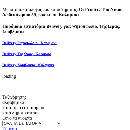
Menu-τιμοκαταλογος του καταστηματος:
Οι Γευσεις Του Νικου -
Δωδεκανησου 59
, βρισκεται:
Καλαμακι
Παρόμοια εστιατόρια-delivery για: Ψητοπωλειο, Της Ωρας,
Σουβλακια
Delivery Ψητοπωλειο - Καλαμακι
Delivery Της Ωρας - Καλαμακι
Delivery Σουβλακια - Καλαμακι
loading
Ταξινόμηση:
αλφαβητικά
κατά τύπο εστιατορίου
κατά δημοτικότητα
μόνο τα ανοιχτά
Εύρεση