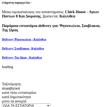
ελάχιστη παραγγελία:
-
Menu-τιμοκαταλογος του καταστηματος:
Chick House - Αγιων
Παντων 8 Και Δοιρανης
, βρισκεται:
Καλλιθεα
Παρόμοια εστιατόρια-delivery για: Ψητοπωλειο, Σουβλακια,
Της Ωρας
Delivery Ψητοπωλειο - Καλλιθεα
Delivery Σουβλακια - Καλλιθεα
Delivery Της Ωρας - Καλλιθεα
loading
Ταξινόμηση:
αλφαβητικά
κατά τύπο εστιατορίου
κατά δημοτικότητα
μόνο τα ανοιχτά