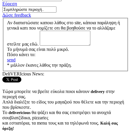
Εύρεση
Δώσε feedback
Αν διαπιστώσατε καποιο λάθος στο site, κάποια παράληψη ή
γενικά κατι που νομίζετε οτι θα βοηθούσε να το αλλάζαμε
στείλτε μας εδώ.
Το μήνυμά σας είναι πολύ μικρό.
Πόσο κάνει το:
send
* μάλλον έκανες λάθος την πράξη.
DeliVERIcious News:
Τώρα μπορείτε να βρείτε εύκολα ποιοι κάνουν
στην
delivery
περιοχή σας.
Απλά διαλέξτε το είδος του μαγαζιού που θέλετε και την περιοχή
που βρίσκεστε.
Το
θα ψάξει και θα σας επιστρέψει τα ανοιχτά
delivericious
σουβλατζίδικα, pizzariες
και εστιατόρια, τα menu τους και τα τηλέφωνά τους.
Καλή σας
όρεξη!