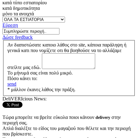
κατά τύπο εστιατορίου
κατά δημοτικότητα
μόνο τα ανοιχτά
Εύρεση
Δώσε feedback
Αν διαπιστώσατε καποιο λάθος στο site, κάποια παράληψη ή
γενικά κατι που νομίζετε οτι θα βοηθούσε να το αλλάζαμε
στείλτε μας εδώ.
Το μήνυμά σας είναι πολύ μικρό.
Πόσο κάνει το:
send
* μάλλον έκανες λάθος την πράξη.
DeliVERIcious News:
Τώρα μπορείτε να βρείτε εύκολα ποιοι κάνουν
στην
delivery
περιοχή σας.
Απλά διαλέξτε το είδος του μαγαζιού που θέλετε και την περιοχή
που βρίσκεστε.