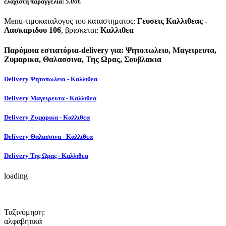
ελάχιστη παραγγελία:
5.00€
Menu-τιμοκαταλογος του καταστηματος:
Γευσεις Καλλιθεας -
Λασκαριδου 106
, βρισκεται:
Καλλιθεα
Παρόμοια εστιατόρια-delivery για: Ψητοπωλειο, Μαγειρευτα,
Ζυμαρικα, Θαλασσινα, Της Ωρας, Σουβλακια
Delivery Ψητοπωλειο - Καλλιθεα
Delivery Μαγειρευτα - Καλλιθεα
Delivery Ζυμαρικα - Καλλιθεα
Delivery Θαλασσινα - Καλλιθεα
Delivery Της Ωρας - Καλλιθεα
loading
Ταξινόμηση:
αλφαβητικά