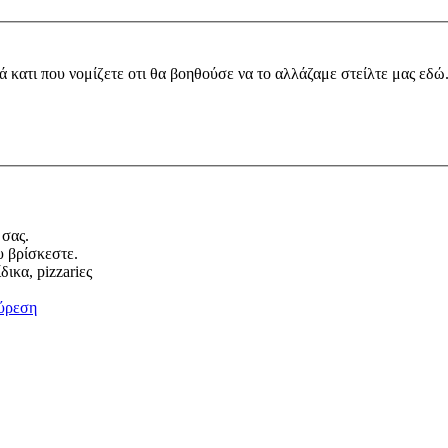
ά κατι που νομίζετε οτι θα βοηθούσε να το αλλάζαμε στείλτε μας εδώ
 σας.
υ βρίσκεστε.
ικα, pizzariες
ύρεση