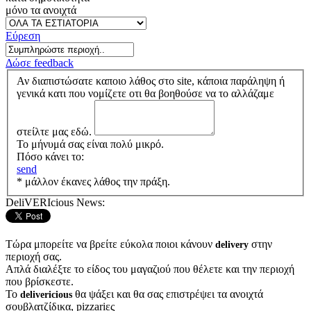
μόνο τα ανοιχτά
Εύρεση
Δώσε feedback
Αν διαπιστώσατε καποιο λάθος στο site, κάποια παράληψη ή
γενικά κατι που νομίζετε οτι θα βοηθούσε να το αλλάζαμε
στείλτε μας εδώ.
Το μήνυμά σας είναι πολύ μικρό.
Πόσο κάνει το:
send
* μάλλον έκανες λάθος την πράξη.
DeliVERIcious News:
Τώρα μπορείτε να βρείτε εύκολα ποιοι κάνουν
στην
delivery
περιοχή σας.
Απλά διαλέξτε το είδος του μαγαζιού που θέλετε και την περιοχή
που βρίσκεστε.
Το
θα ψάξει και θα σας επιστρέψει τα ανοιχτά
delivericious
σουβλατζίδικα, pizzariες