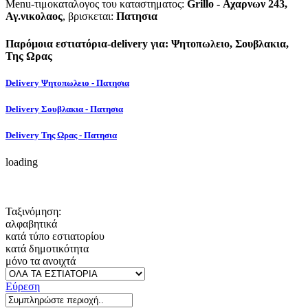
Menu-τιμοκαταλογος του καταστηματος:
Grillo - Αχαρνων 243,
Αγ.νικολαος
, βρισκεται:
Πατησια
Παρόμοια εστιατόρια-delivery για: Ψητοπωλειο, Σουβλακια,
Της Ωρας
Delivery Ψητοπωλειο - Πατησια
Delivery Σουβλακια - Πατησια
Delivery Της Ωρας - Πατησια
loading
Ταξινόμηση:
αλφαβητικά
κατά τύπο εστιατορίου
κατά δημοτικότητα
μόνο τα ανοιχτά
Εύρεση