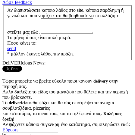
Δώσε feedback
Αν διαπιστώσατε καποιο λάθος στο site, κάποια παράληψη ή
γενικά κατι που νομίζετε οτι θα βοηθούσε να το αλλάζαμε
στείλτε μας εδώ.
Το μήνυμά σας είναι πολύ μικρό.
Πόσο κάνει το:
send
* μάλλον έκανες λάθος την πράξη.
DeliVERIcious News:
Τώρα μπορείτε να βρείτε εύκολα ποιοι κάνουν
στην
delivery
περιοχή σας.
Απλά διαλέξτε το είδος του μαγαζιού που θέλετε και την περιοχή
που βρίσκεστε.
Το
θα ψάξει και θα σας επιστρέψει τα ανοιχτά
delivericious
σουβλατζίδικα, pizzariες
και εστιατόρια, τα menu τους και τα τηλέφωνά τους.
Καλή σας
όρεξη!
Αν ψάχνετε κάποιο συγκεκριμένο κατάστημα, συμπληρώστε εδώ:
Εύρεση