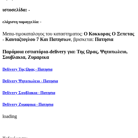
ιστοσελίδα:
-
ελάχιστη παραγγελία:
-
Menu-τιμοκαταλογος του καταστηματος:
Ο Κοκκορας Ο Ξεπετας
- Καυταζτογλου 7 Και Πατησιων
, βρισκεται:
Πατησια
Παρόμοια εστιατόρια-delivery για: Της Ωρας, Ψητοπωλειο,
Σουβλακια, Ζυμαρικα
Delivery Της Ωρας - Πατησια
Delivery Ψητοπωλειο - Πατησια
Delivery Σουβλακια - Πατησια
Delivery Ζυμαρικα - Πατησια
loading