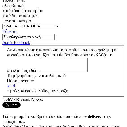
Ταξινόμηση:
αλφαβητικά
κατά τύπο εστιατορίου
κατά δημοτικότητα
μόνο τα ανοιχτά
Εύρεση
Δώσε feedback
Αν διαπιστώσατε καποιο λάθος στο site, κάποια παράληψη ή
γενικά κατι που νομίζετε οτι θα βοηθούσε να το αλλάζαμε
στείλτε μας εδώ.
Το μήνυμά σας είναι πολύ μικρό.
Πόσο κάνει το:
send
* μάλλον έκανες λάθος την πράξη.
DeliVERIcious News:
Τώρα μπορείτε να βρείτε εύκολα ποιοι κάνουν
στην
delivery
περιοχή σας.
Απλά διαλέξτε το είδος του μαγαζιού που θέλετε και την περιοχή