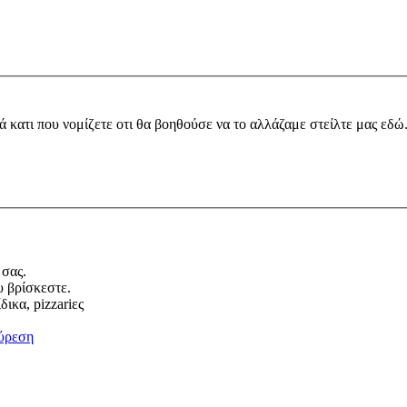
ά κατι που νομίζετε οτι θα βοηθούσε να το αλλάζαμε στείλτε μας εδώ
 σας.
υ βρίσκεστε.
ικα, pizzariες
ύρεση