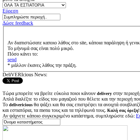
Εύρεση
Δώσε feedback
Αν διαπιστώσατε καποιο λάθος στο site, κάποια παράληψη ή γενικ
Το μήνυμά σας είναι πολύ μικρό.
Πόσο κάνει το:
send
* μάλλον έκανες λάθος την πράξη.
DeliVERIcious News:
Τώρα μπορείτε να βρείτε εύκολα ποιοι κάνουν
στην περιοχή
delivery
Απλά διαλέξτε το είδος του μαγαζιού που θέλετε και την περιοχή πο
Το
θα ψάξει και θα σας επιστρέψει τα ανοιχτά σουβλατζίδ
delivericious
και εστιατόρια, τα menu τους και τα τηλέφωνά τους.
Καλή σας όρεξη!
Αν ψάχνετε κάποιο συγκεκριμένο κατάστημα, συμπληρώστε εδώ:
Ε