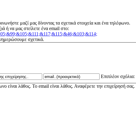
οινωνήστε μαζί μας δίνοντας τα σχετικά στοιχεία και ένα τηλέφωνο.
ά ή να μας στείλετε ένα email στο:
05;&99;&105;&111;&117;&115;&46;&103;&114;
ενημερώσουμε σχετικά.
Επιπλέον σχόλια:
νο είναι λάθος.
Το email είναι λάθος.
Αναφέρετε την επιχείρησή σας.