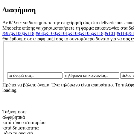
Διαφήμιση
Αν θέλετε να διαφημίσετε την επιχείρησή σας στο delivericious επικ
Μπορείτε επίσης να χρησιμοποιήσετε τη φόρμα επικοινωνίας στα δεξι
&97;&100;&118;&64;&100;&101;&108;&105;&118;&101;&114;&1
Θα έρθουμε σε επαφή μαζί σας το συντομότερο δυνατό για να σας 
Πρέπει να βάλετε όνομα.
Ένα τηλέφωνο είναι απαραίτητο.
To τηλέφω
loading
Ταξινόμηση:
αλφαβητικά
κατά τύπο εστιατορίου
κατά δημοτικότητα
μόνο τα ανοιχτά