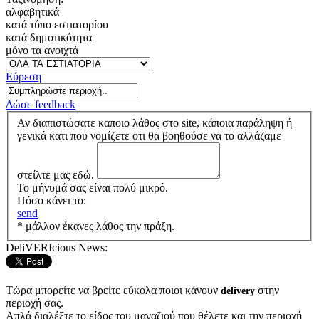
αλφαβητικά
κατά τύπο εστιατορίου
κατά δημοτικότητα
μόνο τα ανοιχτά
Εύρεση
Δώσε feedback
Αν διαπιστώσατε καποιο λάθος στο site, κάποια παράληψη ή
γενικά κατι που νομίζετε οτι θα βοηθούσε να το αλλάζαμε
στείλτε μας εδώ.
Το μήνυμά σας είναι πολύ μικρό.
Πόσο κάνει το:
send
* μάλλον έκανες λάθος την πράξη.
DeliVERIcious News:
Τώρα μπορείτε να βρείτε εύκολα ποιοι κάνουν
στην
delivery
περιοχή σας.
Απλά διαλέξτε το είδος του μαγαζιού που θέλετε και την περιοχή