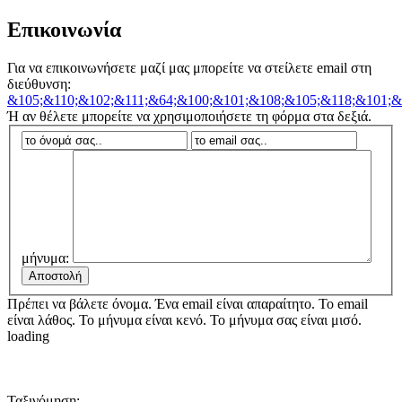
Επικοινωνία
Για να επικοινωνήσετε μαζί μας μπορείτε να στείλετε email στη
διεύθυνση:
&105;&110;&102;&111;&64;&100;&101;&108;&105;&118;&101;&
Ή αν θέλετε μπορείτε να χρησιμοποιήσετε τη φόρμα στα δεξιά.
μήνυμα:
Πρέπει να βάλετε όνομα.
Ένα email είναι απαραίτητο.
Το email
είναι λάθος.
Το μήνυμα είναι κενό.
Το μήνυμα σας είναι μισό.
loading
Ταξινόμηση: