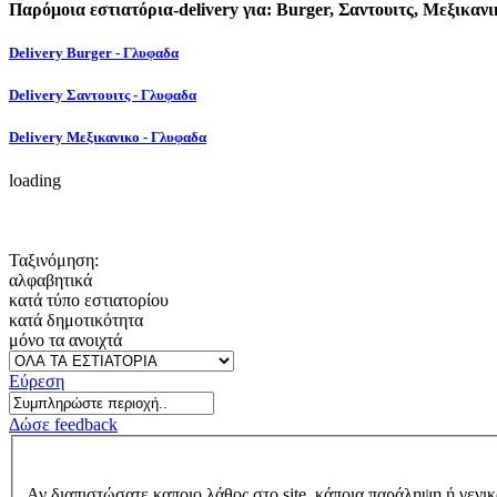
Παρόμοια εστιατόρια-delivery για: Burger, Σαντουιτς, Μεξικανι
Delivery Burger - Γλυφαδα
Delivery Σαντουιτς - Γλυφαδα
Delivery Μεξικανικο - Γλυφαδα
loading
Ταξινόμηση:
αλφαβητικά
κατά τύπο εστιατορίου
κατά δημοτικότητα
μόνο τα ανοιχτά
Εύρεση
Δώσε feedback
Αν διαπιστώσατε καποιο λάθος στο site, κάποια παράληψη ή γενικ