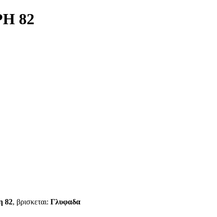
Η 82
η 82
, βρισκεται:
Γλυφαδα