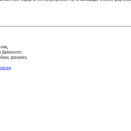
 σας.
υ βρίσκεστε.
ικα, pizzariες
ύρεση