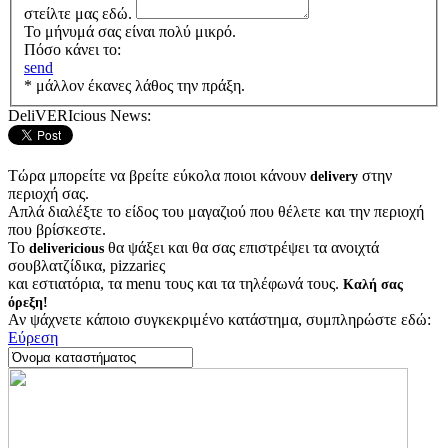
στείλτε μας εδώ.
Το μήνυμά σας είναι πολύ μικρό.
Πόσο κάνει το:
send
* μάλλον έκανες λάθος την πράξη.
DeliVERIcious News:
Τώρα μπορείτε να βρείτε εύκολα ποιοι κάνουν
στην
delivery
περιοχή σας.
Απλά διαλέξτε το είδος του μαγαζιού που θέλετε και την περιοχή
που βρίσκεστε.
Το
θα ψάξει και θα σας επιστρέψει τα ανοιχτά
delivericious
σουβλατζίδικα, pizzariες
και εστιατόρια, τα menu τους και τα τηλέφωνά τους.
Καλή σας
όρεξη!
Αν ψάχνετε κάποιο συγκεκριμένο κατάστημα, συμπληρώστε εδώ:
Εύρεση