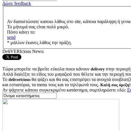
Δώσε feedback
Αν διαπιστώσατε καποιο λάθος στο site, κάποια παράληψη ή γενικ
Το μήνυμά σας είναι πολύ μικρό.
Πόσο κάνει το:
send
* μάλλον έκανες λάθος την πράξη.
DeliVERIcious News:
Τώρα μπορείτε να βρείτε εύκολα ποιοι κάνουν
στην περιοχή
delivery
Απλά διαλέξτε το είδος του μαγαζιού που θέλετε και την περιοχή πο
Το
θα ψάξει και θα σας επιστρέψει τα ανοιχτά σουβλατζίδ
delivericious
και εστιατόρια, τα menu τους και τα τηλέφωνά τους.
Καλή σας όρεξη!
Αν ψάχνετε κάποιο συγκεκριμένο κατάστημα, συμπληρώστε εδώ:
Ε