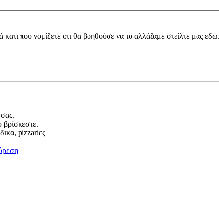
ά κατι που νομίζετε οτι θα βοηθούσε να το αλλάζαμε στείλτε μας εδώ
 σας.
υ βρίσκεστε.
ικα, pizzariες
ύρεση