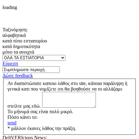
loading
Ταξινόμηση:
αλφαβητικά
κατά τύπο εστιατορίου
κατά δημοτικότητα
μόνο τα ανοιχτά
Εύρεση
Δώσε feedback
Αν διαπιστώσατε καποιο λάθος στο site, κάποια παράληψη ή
γενικά κατι που νομίζετε οτι θα βοηθούσε να το αλλάζαμε
στείλτε μας εδώ.
Το μήνυμά σας είναι πολύ μικρό.
Πόσο κάνει το:
send
* μάλλον έκανες λάθος την πράξη.
DeliVERIcious News: