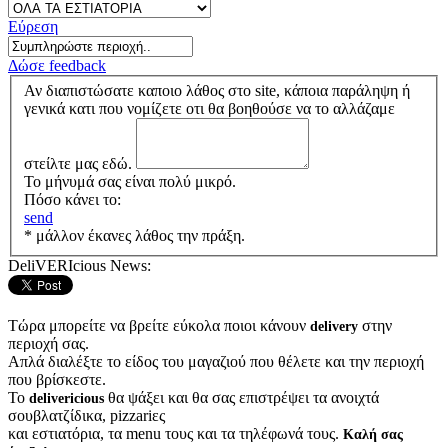
Εύρεση
Δώσε feedback
Αν διαπιστώσατε καποιο λάθος στο site, κάποια παράληψη ή
γενικά κατι που νομίζετε οτι θα βοηθούσε να το αλλάζαμε
στείλτε μας εδώ.
Το μήνυμά σας είναι πολύ μικρό.
Πόσο κάνει το:
send
* μάλλον έκανες λάθος την πράξη.
DeliVERIcious News:
Τώρα μπορείτε να βρείτε εύκολα ποιοι κάνουν
στην
delivery
περιοχή σας.
Απλά διαλέξτε το είδος του μαγαζιού που θέλετε και την περιοχή
που βρίσκεστε.
Το
θα ψάξει και θα σας επιστρέψει τα ανοιχτά
delivericious
σουβλατζίδικα, pizzariες
και εστιατόρια, τα menu τους και τα τηλέφωνά τους.
Καλή σας