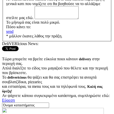
γενικά κατι που νομίζετε οτι θα βοηθούσε να το αλλάζαμε
στείλτε μας εδώ.
Το μήνυμά σας είναι πολύ μικρό.
Πόσο κάνει το:
send
* μάλλον έκανες λάθος την πράξη.
DeliVERIcious News:
Τώρα μπορείτε να βρείτε εύκολα ποιοι κάνουν
στην
delivery
περιοχή σας.
Απλά διαλέξτε το είδος του μαγαζιού που θέλετε και την περιοχή
που βρίσκεστε.
Το
θα ψάξει και θα σας επιστρέψει τα ανοιχτά
delivericious
σουβλατζίδικα, pizzariες
και εστιατόρια, τα menu τους και τα τηλέφωνά τους.
Καλή σας
όρεξη!
Αν ψάχνετε κάποιο συγκεκριμένο κατάστημα, συμπληρώστε εδώ:
Εύρεση