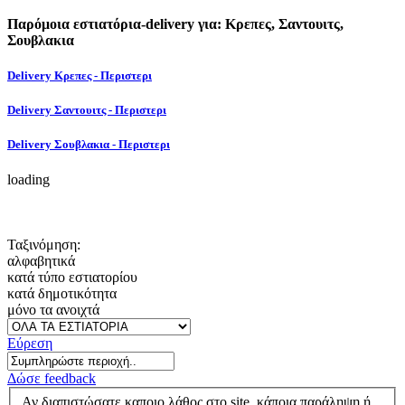
Παρόμοια εστιατόρια-delivery για: Κρεπες, Σαντουιτς,
Σουβλακια
Delivery Κρεπες - Περιστερι
Delivery Σαντουιτς - Περιστερι
Delivery Σουβλακια - Περιστερι
loading
Ταξινόμηση:
αλφαβητικά
κατά τύπο εστιατορίου
κατά δημοτικότητα
μόνο τα ανοιχτά
Εύρεση
Δώσε feedback
Αν διαπιστώσατε καποιο λάθος στο site, κάποια παράληψη ή