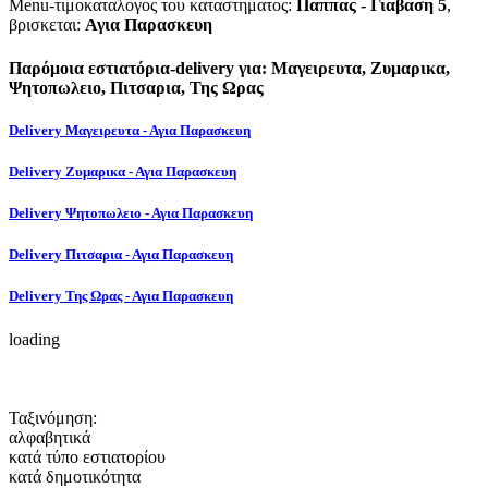
Menu-τιμοκαταλογος του καταστηματος:
Παππας - Γιαβαση 5
,
βρισκεται:
Αγια Παρασκευη
Παρόμοια εστιατόρια-delivery για: Μαγειρευτα, Ζυμαρικα,
Ψητοπωλειο, Πιτσαρια, Της Ωρας
Delivery Μαγειρευτα - Αγια Παρασκευη
Delivery Ζυμαρικα - Αγια Παρασκευη
Delivery Ψητοπωλειο - Αγια Παρασκευη
Delivery Πιτσαρια - Αγια Παρασκευη
Delivery Της Ωρας - Αγια Παρασκευη
loading
Ταξινόμηση:
αλφαβητικά
κατά τύπο εστιατορίου
κατά δημοτικότητα