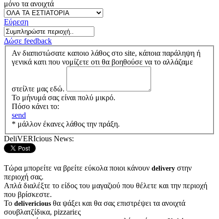
μόνο τα ανοιχτά
Εύρεση
Δώσε feedback
Αν διαπιστώσατε καποιο λάθος στο site, κάποια παράληψη ή
γενικά κατι που νομίζετε οτι θα βοηθούσε να το αλλάζαμε
στείλτε μας εδώ.
Το μήνυμά σας είναι πολύ μικρό.
Πόσο κάνει το:
send
* μάλλον έκανες λάθος την πράξη.
DeliVERIcious News:
Τώρα μπορείτε να βρείτε εύκολα ποιοι κάνουν
στην
delivery
περιοχή σας.
Απλά διαλέξτε το είδος του μαγαζιού που θέλετε και την περιοχή
που βρίσκεστε.
Το
θα ψάξει και θα σας επιστρέψει τα ανοιχτά
delivericious
σουβλατζίδικα, pizzariες