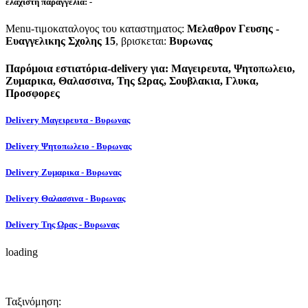
ελάχιστη παραγγελία:
-
Menu-τιμοκαταλογος του καταστηματος:
Μελαθρον Γευσης -
Ευαγγελικης Σχολης 15
, βρισκεται:
Βυρωνας
Παρόμοια εστιατόρια-delivery για: Μαγειρευτα, Ψητοπωλειο,
Ζυμαρικα, Θαλασσινα, Της Ωρας, Σουβλακια, Γλυκα,
Προσφορες
Delivery Μαγειρευτα - Βυρωνας
Delivery Ψητοπωλειο - Βυρωνας
Delivery Ζυμαρικα - Βυρωνας
Delivery Θαλασσινα - Βυρωνας
Delivery Της Ωρας - Βυρωνας
loading
Ταξινόμηση: