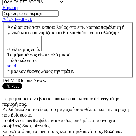
Εύρεση
Δώσε feedback
Αν διαπιστώσατε καποιο λάθος στο site, κάποια παράληψη ή
γενικά κατι που νομίζετε οτι θα βοηθούσε να το αλλάζαμε
στείλτε μας εδώ.
Το μήνυμά σας είναι πολύ μικρό.
Πόσο κάνει το:
send
* μάλλον έκανες λάθος την πράξη.
DeliVERIcious News:
Τώρα μπορείτε να βρείτε εύκολα ποιοι κάνουν
στην
delivery
περιοχή σας.
Απλά διαλέξτε το είδος του μαγαζιού που θέλετε και την περιοχή
που βρίσκεστε.
Το
θα ψάξει και θα σας επιστρέψει τα ανοιχτά
delivericious
σουβλατζίδικα, pizzariες
και εστιατόρια, τα menu τους και τα τηλέφωνά τους.
Καλή σας