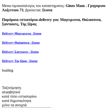
Menu-τιμοκαταλογος του καταστηματος:
Ginos Mam - Γρηγοριου
Αυξεντιου 73
, βρισκεται:
Ιλισια
Παρόμοια εστιατόρια-delivery για: Μαγειρευτα, Θαλασσινα,
Σαντουιτς, Της Ωρας
Delivery Μαγειρευτα - Ιλισια
Delivery Θαλασσινα - Ιλισια
Delivery Σαντουιτς - Ιλισια
Delivery Της Ωρας - Ιλισια
loading
Ταξινόμηση:
αλφαβητικά
κατά τύπο εστιατορίου
κατά δημοτικότητα
μόνο τα ανοιχτά