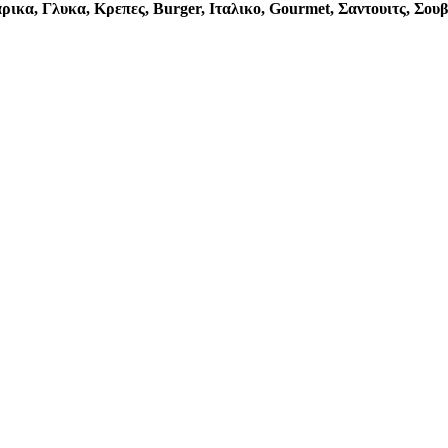
ρικα, Γλυκα, Κρεπες, Burger, Ιταλικο, Gourmet, Σαντουιτς, Σου