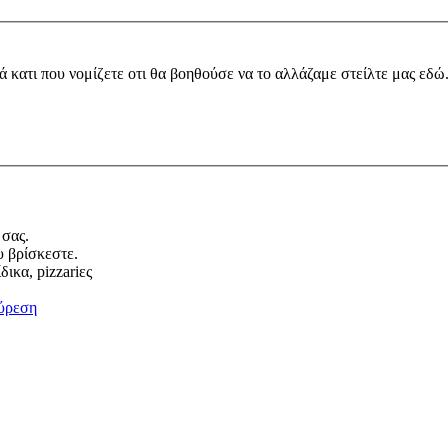
ά κατι που νομίζετε οτι θα βοηθούσε να το αλλάζαμε στείλτε μας εδώ
 σας.
υ βρίσκεστε.
ικα, pizzariες
ύρεση