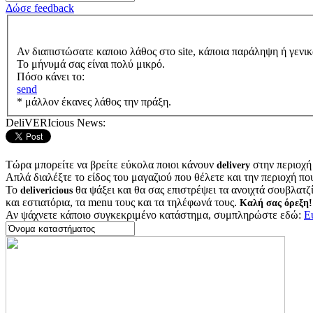
Δώσε feedback
Αν διαπιστώσατε καποιο λάθος στο site, κάποια παράληψη ή γενικ
Το μήνυμά σας είναι πολύ μικρό.
Πόσο κάνει το:
send
* μάλλον έκανες λάθος την πράξη.
DeliVERIcious News:
Τώρα μπορείτε να βρείτε εύκολα ποιοι κάνουν
στην περιοχή
delivery
Απλά διαλέξτε το είδος του μαγαζιού που θέλετε και την περιοχή πο
Το
θα ψάξει και θα σας επιστρέψει τα ανοιχτά σουβλατζίδ
delivericious
και εστιατόρια, τα menu τους και τα τηλέφωνά τους.
Καλή σας όρεξη!
Αν ψάχνετε κάποιο συγκεκριμένο κατάστημα, συμπληρώστε εδώ:
Ε