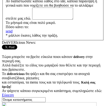
Αν διαπιστώσατε καποιο λάθος στο site, κάποια παράληψη ή
γενικά κατι που νομίζετε οτι θα βοηθούσε να το αλλάζαμε
στείλτε μας εδώ.
Το μήνυμά σας είναι πολύ μικρό.
Πόσο κάνει το:
send
* μάλλον έκανες λάθος την πράξη.
DeliVERIcious News:
Τώρα μπορείτε να βρείτε εύκολα ποιοι κάνουν
στην
delivery
περιοχή σας.
Απλά διαλέξτε το είδος του μαγαζιού που θέλετε και την περιοχή
που βρίσκεστε.
Το
θα ψάξει και θα σας επιστρέψει τα ανοιχτά
delivericious
σουβλατζίδικα, pizzariες
και εστιατόρια, τα menu τους και τα τηλέφωνά τους.
Καλή σας
όρεξη!
Αν ψάχνετε κάποιο συγκεκριμένο κατάστημα, συμπληρώστε εδώ:
Εύρεση