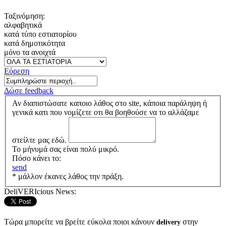
Ταξινόμηση:
αλφαβητικά
κατά τύπο εστιατορίου
κατά δημοτικότητα
μόνο τα ανοιχτά
Εύρεση
Δώσε feedback
Αν διαπιστώσατε καποιο λάθος στο site, κάποια παράληψη ή
γενικά κατι που νομίζετε οτι θα βοηθούσε να το αλλάζαμε
στείλτε μας εδώ.
Το μήνυμά σας είναι πολύ μικρό.
Πόσο κάνει το:
send
* μάλλον έκανες λάθος την πράξη.
DeliVERIcious News:
Τώρα μπορείτε να βρείτε εύκολα ποιοι κάνουν
στην
delivery