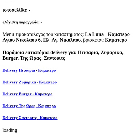
ιστοσελίδα:
-
ελάχιστη παραγγελία:
-
Menu-τιμοκαταλογος του καταστηματος:
La Luna - Καματερο -
Αγιου Νικολαου 6, Πλ. Αγ. Νικολαου
, βρισκεται:
Καματερο
Παρόμοια εστιατόρια-delivery για: Πιτσαρια, Ζυμαρικα,
Burger, Της Ωρας, Σαντουιτς
Delivery Πιτσαρια - Καματερο
Delivery Ζυμαρικα - Καματερο
Delivery Burger - Καματερο
Delivery Της Ωρας - Καματερο
Delivery Σαντουιτς - Καματερο
loading