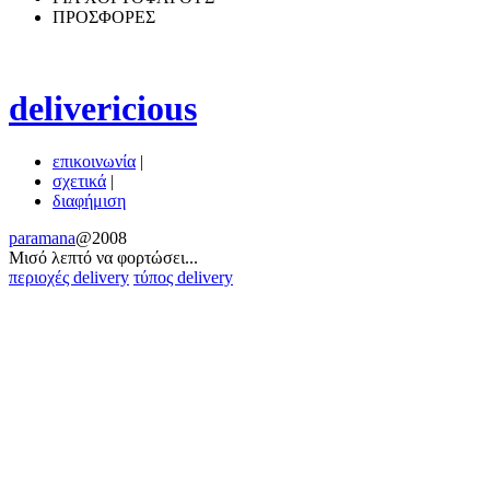
ΠΡΟΣΦΟΡΕΣ
delivericious
επικοινωνία
|
σχετικά
|
διαφήμιση
paramana
@2008
Μισό λεπτό να φoρτώσει...
περιοχές delivery
τύπος delivery