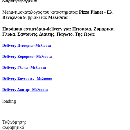
ελάχιστη παραγγελία:
-
Menu-τιμοκαταλογος του καταστηματος:
Pizza Planet - Ελ.
Βενιζελου 9
, βρισκεται:
Μελισσια
Παρόμοια εστιατόρια-delivery για: Πιτσαρια, Ζυμαρικα,
Γλυκα, Σαντουιτς, Διαιτης, Παγωτο, Της Ωρας
Delivery Πιτσαρια - Μελισσια
Delivery Ζυμαρικα - Μελισσια
Delivery Γλυκα - Μελισσια
Delivery Σαντουιτς - Μελισσια
Delivery Διαιτης - Μελισσια
loading
Ταξινόμηση:
αλφαβητικά