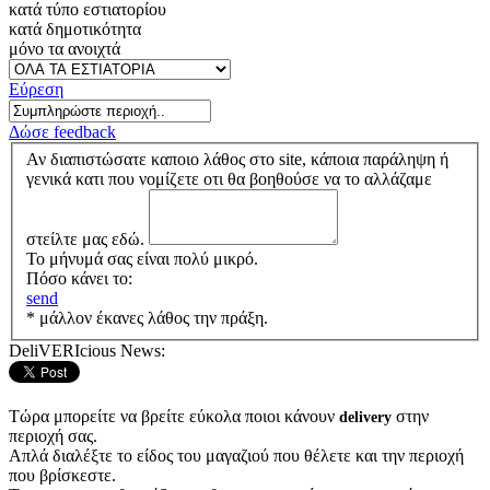
κατά τύπο εστιατορίου
κατά δημοτικότητα
μόνο τα ανοιχτά
Εύρεση
Δώσε feedback
Αν διαπιστώσατε καποιο λάθος στο site, κάποια παράληψη ή
γενικά κατι που νομίζετε οτι θα βοηθούσε να το αλλάζαμε
στείλτε μας εδώ.
Το μήνυμά σας είναι πολύ μικρό.
Πόσο κάνει το:
send
* μάλλον έκανες λάθος την πράξη.
DeliVERIcious News:
Τώρα μπορείτε να βρείτε εύκολα ποιοι κάνουν
στην
delivery
περιοχή σας.
Απλά διαλέξτε το είδος του μαγαζιού που θέλετε και την περιοχή
που βρίσκεστε.