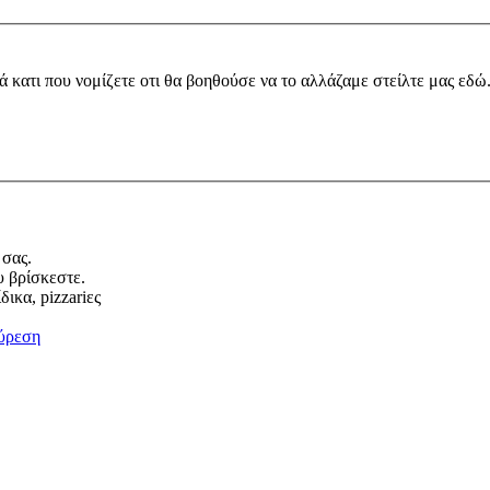
ά κατι που νομίζετε οτι θα βοηθούσε να το αλλάζαμε στείλτε μας εδώ
 σας.
υ βρίσκεστε.
ικα, pizzariες
ύρεση