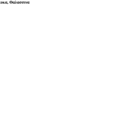
Γλυκα, Θαλασσινα