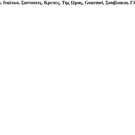
α, Ιταλικο, Σαντουιτς, Κρεπες, Της Ωρας, Gourmet, Σουβλακια, 