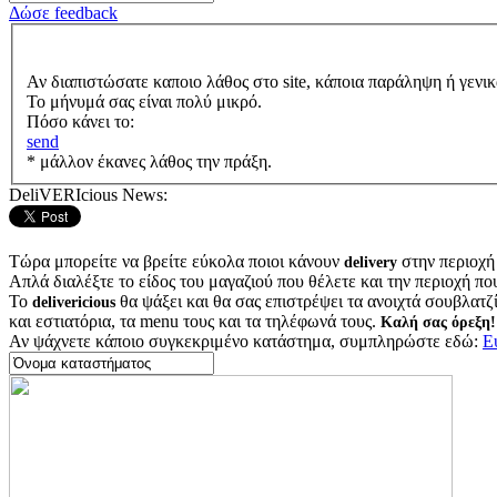
Δώσε feedback
Αν διαπιστώσατε καποιο λάθος στο site, κάποια παράληψη ή γενικ
Το μήνυμά σας είναι πολύ μικρό.
Πόσο κάνει το:
send
* μάλλον έκανες λάθος την πράξη.
DeliVERIcious News:
Τώρα μπορείτε να βρείτε εύκολα ποιοι κάνουν
στην περιοχή
delivery
Απλά διαλέξτε το είδος του μαγαζιού που θέλετε και την περιοχή πο
Το
θα ψάξει και θα σας επιστρέψει τα ανοιχτά σουβλατζίδ
delivericious
και εστιατόρια, τα menu τους και τα τηλέφωνά τους.
Καλή σας όρεξη!
Αν ψάχνετε κάποιο συγκεκριμένο κατάστημα, συμπληρώστε εδώ:
Ε