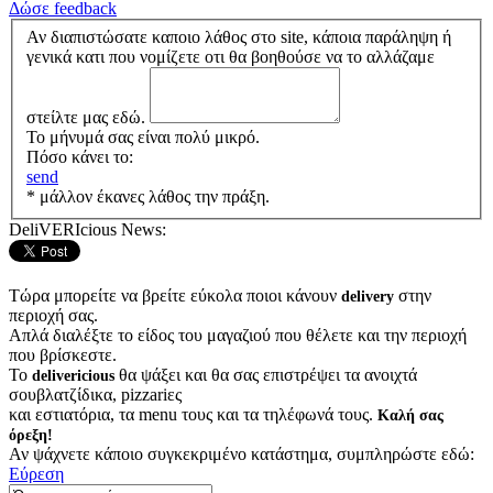
Δώσε feedback
Αν διαπιστώσατε καποιο λάθος στο site, κάποια παράληψη ή
γενικά κατι που νομίζετε οτι θα βοηθούσε να το αλλάζαμε
στείλτε μας εδώ.
Το μήνυμά σας είναι πολύ μικρό.
Πόσο κάνει το:
send
* μάλλον έκανες λάθος την πράξη.
DeliVERIcious News:
Τώρα μπορείτε να βρείτε εύκολα ποιοι κάνουν
στην
delivery
περιοχή σας.
Απλά διαλέξτε το είδος του μαγαζιού που θέλετε και την περιοχή
που βρίσκεστε.
Το
θα ψάξει και θα σας επιστρέψει τα ανοιχτά
delivericious
σουβλατζίδικα, pizzariες
και εστιατόρια, τα menu τους και τα τηλέφωνά τους.
Καλή σας
όρεξη!
Αν ψάχνετε κάποιο συγκεκριμένο κατάστημα, συμπληρώστε εδώ:
Εύρεση