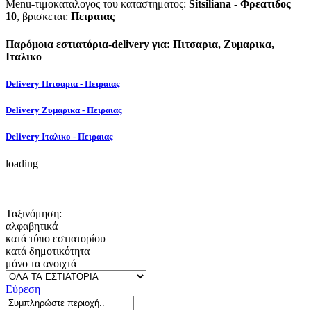
Menu-τιμοκαταλογος του καταστηματος:
Sitsiliana - Φρεατιδος
10
, βρισκεται:
Πειραιας
Παρόμοια εστιατόρια-delivery για: Πιτσαρια, Ζυμαρικα,
Ιταλικο
Delivery Πιτσαρια - Πειραιας
Delivery Ζυμαρικα - Πειραιας
Delivery Ιταλικο - Πειραιας
loading
Ταξινόμηση:
αλφαβητικά
κατά τύπο εστιατορίου
κατά δημοτικότητα
μόνο τα ανοιχτά
Εύρεση