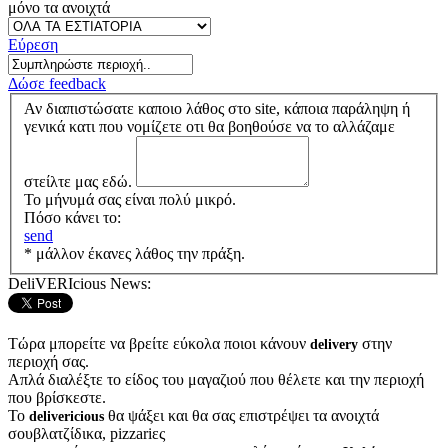
μόνο τα ανοιχτά
Εύρεση
Δώσε feedback
Αν διαπιστώσατε καποιο λάθος στο site, κάποια παράληψη ή
γενικά κατι που νομίζετε οτι θα βοηθούσε να το αλλάζαμε
στείλτε μας εδώ.
Το μήνυμά σας είναι πολύ μικρό.
Πόσο κάνει το:
send
* μάλλον έκανες λάθος την πράξη.
DeliVERIcious News:
Τώρα μπορείτε να βρείτε εύκολα ποιοι κάνουν
στην
delivery
περιοχή σας.
Απλά διαλέξτε το είδος του μαγαζιού που θέλετε και την περιοχή
που βρίσκεστε.
Το
θα ψάξει και θα σας επιστρέψει τα ανοιχτά
delivericious
σουβλατζίδικα, pizzariες