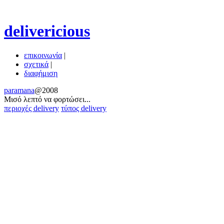
delivericious
επικοινωνία
|
σχετικά
|
διαφήμιση
paramana
@2008
Μισό λεπτό να φoρτώσει...
περιοχές delivery
τύπος delivery