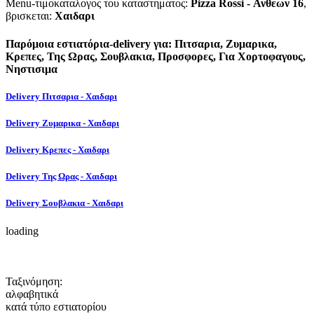
Menu-τιμοκαταλογος του καταστηματος:
Pizza Rossi - Ανθεων 16
,
βρισκεται:
Χαιδαρι
Παρόμοια εστιατόρια-delivery για: Πιτσαρια, Ζυμαρικα,
Κρεπες, Της Ωρας, Σουβλακια, Προσφορες, Για Χορτοφαγους,
Νηστισιμα
Delivery Πιτσαρια - Χαιδαρι
Delivery Ζυμαρικα - Χαιδαρι
Delivery Κρεπες - Χαιδαρι
Delivery Της Ωρας - Χαιδαρι
Delivery Σουβλακια - Χαιδαρι
loading
Ταξινόμηση:
αλφαβητικά
κατά τύπο εστιατορίου