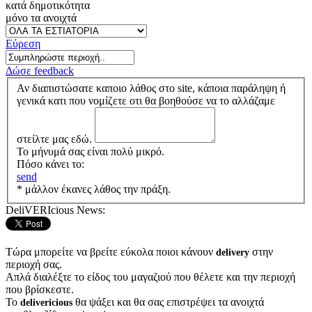
κατά δημοτικότητα
μόνο τα ανοιχτά
Εύρεση
Δώσε feedback
Αν διαπιστώσατε καποιο λάθος στο site, κάποια παράληψη ή
γενικά κατι που νομίζετε οτι θα βοηθούσε να το αλλάζαμε
στείλτε μας εδώ.
Το μήνυμά σας είναι πολύ μικρό.
Πόσο κάνει το:
send
* μάλλον έκανες λάθος την πράξη.
DeliVERIcious News:
Τώρα μπορείτε να βρείτε εύκολα ποιοι κάνουν
στην
delivery
περιοχή σας.
Απλά διαλέξτε το είδος του μαγαζιού που θέλετε και την περιοχή
που βρίσκεστε.
Το
θα ψάξει και θα σας επιστρέψει τα ανοιχτά
delivericious