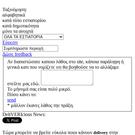
Ταξινόμηση:
αλφαβητικά
κατά τύπο εστιατορίου
κατά δημοτικότητα
μόνο τα ανοιχτά
Εύρεση
Δώσε feedback
Αν διαπιστώσατε καποιο λάθος στο site, κάποια παράληψη ή
γενικά κατι που νομίζετε οτι θα βοηθούσε να το αλλάζαμε
στείλτε μας εδώ.
Το μήνυμά σας είναι πολύ μικρό.
Πόσο κάνει το:
send
* μάλλον έκανες λάθος την πράξη.
DeliVERIcious News:
Τώρα μπορείτε να βρείτε εύκολα ποιοι κάνουν
στην
delivery