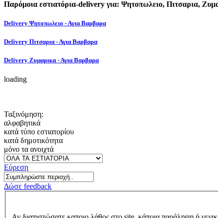
Παρόμοια εστιατόρια-delivery για: Ψητοπωλειο, Πιτσαρια, Ζυμ
Delivery Ψητοπωλειο - Αγια Βαρβαρα
Delivery Πιτσαρια - Αγια Βαρβαρα
Delivery Ζυμαρικα - Αγια Βαρβαρα
loading
Ταξινόμηση:
αλφαβητικά
κατά τύπο εστιατορίου
κατά δημοτικότητα
μόνο τα ανοιχτά
Εύρεση
Δώσε feedback
Αν διαπιστώσατε καποιο λάθος στο site, κάποια παράληψη ή γενικ