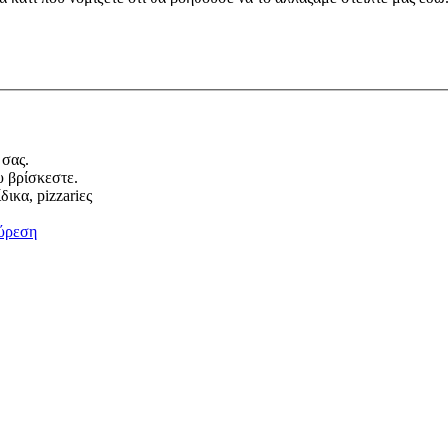
 σας.
υ βρίσκεστε.
ικα, pizzariες
ύρεση