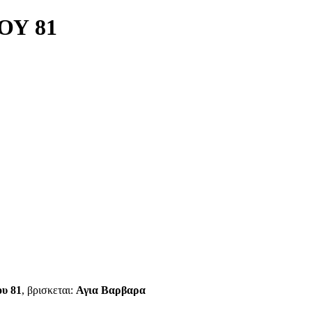
ΟΥ 81
ου 81
, βρισκεται:
Αγια Βαρβαρα