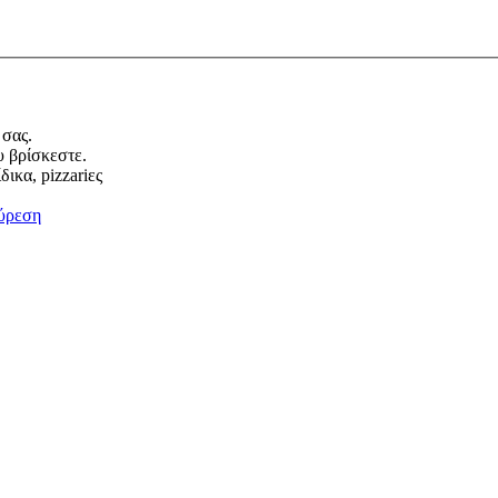
 σας.
υ βρίσκεστε.
ικα, pizzariες
ύρεση