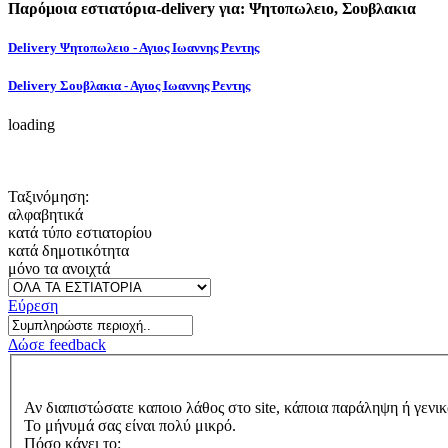
Παρόμοια εστιατόρια-delivery για: Ψητοπωλειο, Σουβλακια
Delivery Ψητοπωλειο - Αγιος Ιωαννης Ρεντης
Delivery Σουβλακια - Αγιος Ιωαννης Ρεντης
loading
Ταξινόμηση:
αλφαβητικά
κατά τύπο εστιατορίου
κατά δημοτικότητα
μόνο τα ανοιχτά
Εύρεση
Δώσε feedback
Αν διαπιστώσατε καποιο λάθος στο site, κάποια παράληψη ή γενικ
Το μήνυμά σας είναι πολύ μικρό.
Πόσο κάνει το: