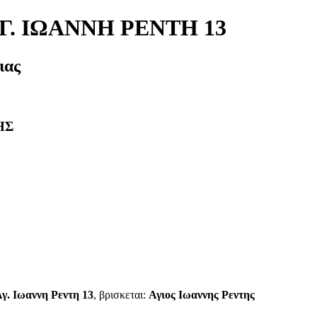
Γ. ΙΩΑΝΝΗ ΡΕΝΤΗ 13
ιας
ΗΣ
γ. Ιωαννη Ρεντη 13
, βρισκεται:
Αγιος Ιωαννης Ρεντης