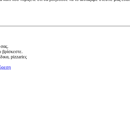
 σας.
υ βρίσκεστε.
ικα, pizzariες
ύρεση