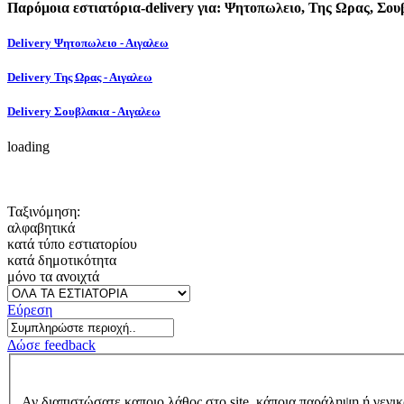
Παρόμοια εστιατόρια-delivery για: Ψητοπωλειο, Της Ωρας, Σου
Delivery Ψητοπωλειο - Αιγαλεω
Delivery Της Ωρας - Αιγαλεω
Delivery Σουβλακια - Αιγαλεω
loading
Ταξινόμηση:
αλφαβητικά
κατά τύπο εστιατορίου
κατά δημοτικότητα
μόνο τα ανοιχτά
Εύρεση
Δώσε feedback
Αν διαπιστώσατε καποιο λάθος στο site, κάποια παράληψη ή γενικ