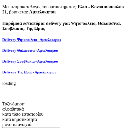
Menu-τιμοκαταλογος του καταστηματος:
Ελια - Κονοπισοπουλου
21
, βρισκεται:
Αμπελοκηποι
Παρόμοια εστιατόρια-delivery για: Ψητοπωλειο, Θαλασσινα,
Σουβλακια, Της Ωρας
Delivery Ψητοπωλειο - Αμπελοκηποι
Delivery Θαλασσινα - Αμπελοκηποι
Delivery Σουβλακια - Αμπελοκηποι
Delivery Της Ωρας - Αμπελοκηποι
loading
Ταξινόμηση:
αλφαβητικά
κατά τύπο εστιατορίου
κατά δημοτικότητα
μόνο τα ανοιχτά