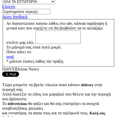
Εύρεση
Δώσε feedback
Αν διαπιστώσατε καποιο λάθος στο site, κάποια παράληψη ή
γενικά κατι που νομίζετε οτι θα βοηθούσε να το αλλάζαμε
στείλτε μας εδώ.
Το μήνυμά σας είναι πολύ μικρό.
Πόσο κάνει το:
send
* μάλλον έκανες λάθος την πράξη.
DeliVERIcious News:
Τώρα μπορείτε να βρείτε εύκολα ποιοι κάνουν
στην
delivery
περιοχή σας.
Απλά διαλέξτε το είδος του μαγαζιού που θέλετε και την περιοχή
που βρίσκεστε.
Το
θα ψάξει και θα σας επιστρέψει τα ανοιχτά
delivericious
σουβλατζίδικα, pizzariες
και εστιατόρια, τα menu τους και τα τηλέφωνά τους.
Καλή σας