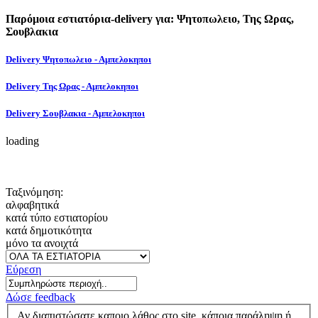
Παρόμοια εστιατόρια-delivery για: Ψητοπωλειο, Της Ωρας,
Σουβλακια
Delivery Ψητοπωλειο - Αμπελοκηποι
Delivery Της Ωρας - Αμπελοκηποι
Delivery Σουβλακια - Αμπελοκηποι
loading
Ταξινόμηση:
αλφαβητικά
κατά τύπο εστιατορίου
κατά δημοτικότητα
μόνο τα ανοιχτά
Εύρεση
Δώσε feedback
Αν διαπιστώσατε καποιο λάθος στο site, κάποια παράληψη ή