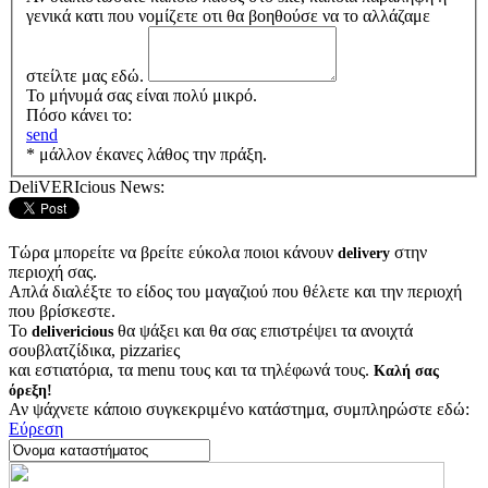
γενικά κατι που νομίζετε οτι θα βοηθούσε να το αλλάζαμε
στείλτε μας εδώ.
Το μήνυμά σας είναι πολύ μικρό.
Πόσο κάνει το:
send
* μάλλον έκανες λάθος την πράξη.
DeliVERIcious News:
Τώρα μπορείτε να βρείτε εύκολα ποιοι κάνουν
στην
delivery
περιοχή σας.
Απλά διαλέξτε το είδος του μαγαζιού που θέλετε και την περιοχή
που βρίσκεστε.
Το
θα ψάξει και θα σας επιστρέψει τα ανοιχτά
delivericious
σουβλατζίδικα, pizzariες
και εστιατόρια, τα menu τους και τα τηλέφωνά τους.
Καλή σας
όρεξη!
Αν ψάχνετε κάποιο συγκεκριμένο κατάστημα, συμπληρώστε εδώ:
Εύρεση