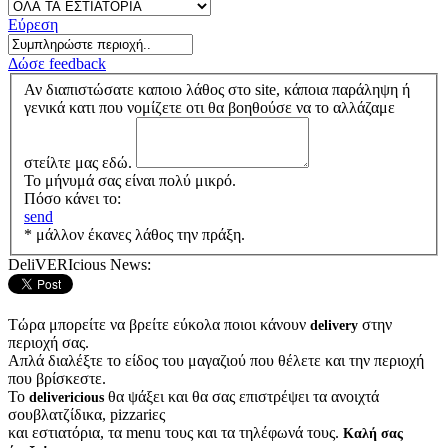
Εύρεση
Δώσε feedback
Αν διαπιστώσατε καποιο λάθος στο site, κάποια παράληψη ή
γενικά κατι που νομίζετε οτι θα βοηθούσε να το αλλάζαμε
στείλτε μας εδώ.
Το μήνυμά σας είναι πολύ μικρό.
Πόσο κάνει το:
send
* μάλλον έκανες λάθος την πράξη.
DeliVERIcious News:
Τώρα μπορείτε να βρείτε εύκολα ποιοι κάνουν
στην
delivery
περιοχή σας.
Απλά διαλέξτε το είδος του μαγαζιού που θέλετε και την περιοχή
που βρίσκεστε.
Το
θα ψάξει και θα σας επιστρέψει τα ανοιχτά
delivericious
σουβλατζίδικα, pizzariες
και εστιατόρια, τα menu τους και τα τηλέφωνά τους.
Καλή σας