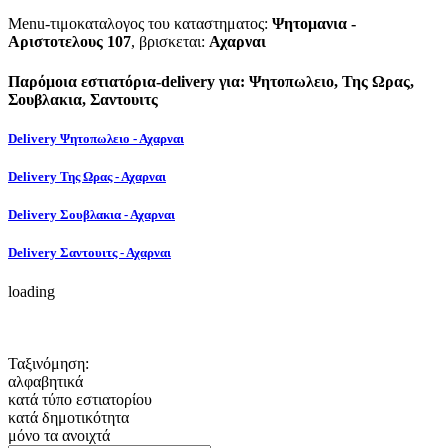
Menu-τιμοκαταλογος του καταστηματος:
Ψητομανια -
Αριστοτελους 107
, βρισκεται:
Αχαρναι
Παρόμοια εστιατόρια-delivery για: Ψητοπωλειο, Της Ωρας,
Σουβλακια, Σαντουιτς
Delivery Ψητοπωλειο - Αχαρναι
Delivery Της Ωρας - Αχαρναι
Delivery Σουβλακια - Αχαρναι
Delivery Σαντουιτς - Αχαρναι
loading
Ταξινόμηση:
αλφαβητικά
κατά τύπο εστιατορίου
κατά δημοτικότητα
μόνο τα ανοιχτά