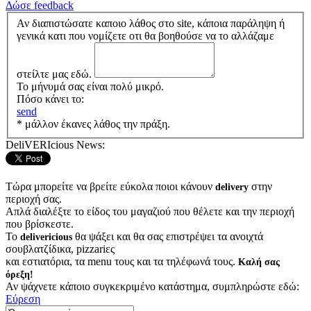
Δώσε feedback
Αν διαπιστώσατε καποιο λάθος στο site, κάποια παράληψη ή
γενικά κατι που νομίζετε οτι θα βοηθούσε να το αλλάζαμε
στείλτε μας εδώ.
Το μήνυμά σας είναι πολύ μικρό.
Πόσο κάνει το:
send
* μάλλον έκανες λάθος την πράξη.
DeliVERIcious News:
Τώρα μπορείτε να βρείτε εύκολα ποιοι κάνουν
στην
delivery
περιοχή σας.
Απλά διαλέξτε το είδος του μαγαζιού που θέλετε και την περιοχή
που βρίσκεστε.
Το
θα ψάξει και θα σας επιστρέψει τα ανοιχτά
delivericious
σουβλατζίδικα, pizzariες
και εστιατόρια, τα menu τους και τα τηλέφωνά τους.
Καλή σας
όρεξη!
Αν ψάχνετε κάποιο συγκεκριμένο κατάστημα, συμπληρώστε εδώ:
Εύρεση