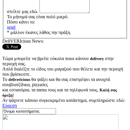
στείλτε μας εδώ.
Το μήνυμά σας είναι πολύ μικρό.
Πόσο κάνει το:
send
* μάλλον έκανες λάθος την πράξη.
DeliVERIcious News:
Τώρα μπορείτε να βρείτε εύκολα ποιοι κάνουν
στην
delivery
περιοχή σας.
Απλά διαλέξτε το είδος του μαγαζιού που θέλετε και την περιοχή
που βρίσκεστε.
Το
θα ψάξει και θα σας επιστρέψει τα ανοιχτά
delivericious
σουβλατζίδικα, pizzariες
και εστιατόρια, τα menu τους και τα τηλέφωνά τους.
Καλή σας
όρεξη!
Αν ψάχνετε κάποιο συγκεκριμένο κατάστημα, συμπληρώστε εδώ:
Εύρεση