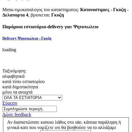
Menu-τιμοκαταλογος του καταστηματος:
Κοτονοστιμιες - Γκυζη -
Δελαπορτα 4
, βρισκεται:
Γκυζη
Παρόμοια εστιατόρια-delivery για: Ψητοπωλειο
Delivery Ψητοπωλειο - Γκυζη
loading
Ταξινόμηση:
αλφαβητικά
κατά τύπο εστιατορίου
κατά δημοτικότητα
μόνο τα ανοιχτά
Εύρεση
Δώσε feedback
Αν διαπιστώσατε καποιο λάθος στο site, κάποια παράληψη ή
γενικά κατι που νομίζετε οτι θα βοηθούσε να το αλλάζαμε