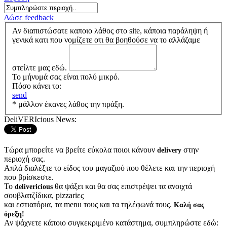
Δώσε feedback
Αν διαπιστώσατε καποιο λάθος στο site, κάποια παράληψη ή
γενικά κατι που νομίζετε οτι θα βοηθούσε να το αλλάζαμε
στείλτε μας εδώ.
Το μήνυμά σας είναι πολύ μικρό.
Πόσο κάνει το:
send
* μάλλον έκανες λάθος την πράξη.
DeliVERIcious News:
Τώρα μπορείτε να βρείτε εύκολα ποιοι κάνουν
στην
delivery
περιοχή σας.
Απλά διαλέξτε το είδος του μαγαζιού που θέλετε και την περιοχή
που βρίσκεστε.
Το
θα ψάξει και θα σας επιστρέψει τα ανοιχτά
delivericious
σουβλατζίδικα, pizzariες
και εστιατόρια, τα menu τους και τα τηλέφωνά τους.
Καλή σας
όρεξη!
Αν ψάχνετε κάποιο συγκεκριμένο κατάστημα, συμπληρώστε εδώ: