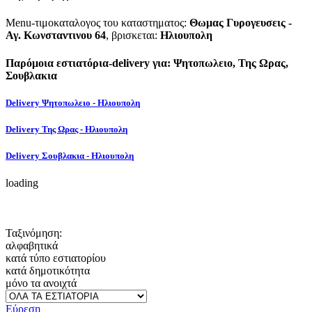
Menu-τιμοκαταλογος του καταστηματος:
Θωμας Γυρογευσεις -
Αγ. Κωνσταντινου 64
, βρισκεται:
Ηλιουπολη
Παρόμοια εστιατόρια-delivery για: Ψητοπωλειο, Της Ωρας,
Σουβλακια
Delivery Ψητοπωλειο - Ηλιουπολη
Delivery Της Ωρας - Ηλιουπολη
Delivery Σουβλακια - Ηλιουπολη
loading
Ταξινόμηση:
αλφαβητικά
κατά τύπο εστιατορίου
κατά δημοτικότητα
μόνο τα ανοιχτά
Εύρεση