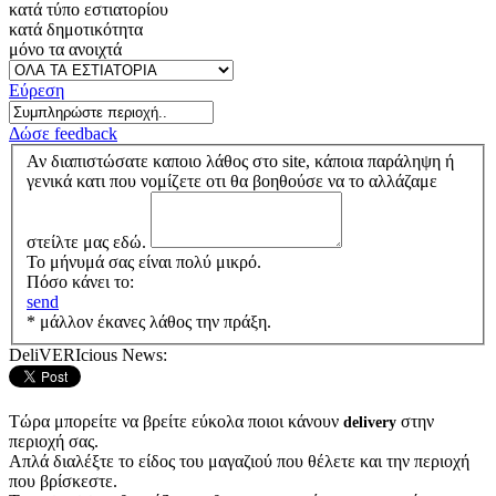
κατά τύπο εστιατορίου
κατά δημοτικότητα
μόνο τα ανοιχτά
Εύρεση
Δώσε feedback
Αν διαπιστώσατε καποιο λάθος στο site, κάποια παράληψη ή
γενικά κατι που νομίζετε οτι θα βοηθούσε να το αλλάζαμε
στείλτε μας εδώ.
Το μήνυμά σας είναι πολύ μικρό.
Πόσο κάνει το:
send
* μάλλον έκανες λάθος την πράξη.
DeliVERIcious News:
Τώρα μπορείτε να βρείτε εύκολα ποιοι κάνουν
στην
delivery
περιοχή σας.
Απλά διαλέξτε το είδος του μαγαζιού που θέλετε και την περιοχή
που βρίσκεστε.