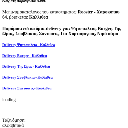
ελάχιστη παραγγελία:
5.00€
Menu-τιμοκαταλογος του καταστηματος:
Rooster - Χαροκοπου
64
, βρισκεται:
Καλλιθεα
Παρόμοια εστιατόρια-delivery για: Ψητοπωλειο, Burger, Της
Ωρας, Σουβλακια, Σαντουιτς, Για Χορτοφαγους, Νηστισιμα
Delivery Ψητοπωλειο - Καλλιθεα
Delivery Burger - Καλλιθεα
Delivery Της Ωρας - Καλλιθεα
Delivery Σουβλακια - Καλλιθεα
Delivery Σαντουιτς - Καλλιθεα
loading
Ταξινόμηση:
αλφαβητικά