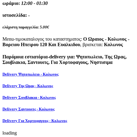
ωράριο:
12:00 - 01:30
ιστοσελίδα:
-
ελάχιστη παραγγελία:
5.00€
Menu-τιμοκαταλογος του καταστηματος:
Ο Ωραιος - Κολωνος -
Βορειου Ηπειρου 120 Και Ευαλκιδου
, βρισκεται:
Κολωνος
Παρόμοια εστιατόρια-delivery για: Ψητοπωλειο, Της Ωρας,
Σουβλακια, Σαντουιτς, Για Χορτοφαγους, Νηστισιμα
Delivery Ψητοπωλειο - Κολωνος
Delivery Της Ωρας - Κολωνος
Delivery Σουβλακια - Κολωνος
Delivery Σαντουιτς - Κολωνος
Delivery Για Χορτοφαγους - Κολωνος
loading