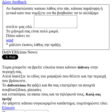
Δώσε feedback
Αν διαπιστώσατε καποιο λάθος στο site, κάποια παράληψη ή
γενικά κατι που νομίζετε οτι θα βοηθούσε να το αλλάζαμε
στείλτε μας εδώ.
Το μήνυμά σας είναι πολύ μικρό.
Πόσο κάνει το:
send
* μάλλον έκανες λάθος την πράξη.
DeliVERIcious News:
Τώρα μπορείτε να βρείτε εύκολα ποιοι κάνουν
στην
delivery
περιοχή σας.
Απλά διαλέξτε το είδος του μαγαζιού που θέλετε και την περιοχή
που βρίσκεστε.
Το
θα ψάξει και θα σας επιστρέψει τα ανοιχτά
delivericious
σουβλατζίδικα, pizzariες
και εστιατόρια, τα menu τους και τα τηλέφωνά τους.
Καλή σας
όρεξη!
Αν ψάχνετε κάποιο συγκεκριμένο κατάστημα, συμπληρώστε εδώ:
Εύρεση