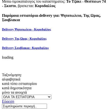
Menu-τιμοκαταλογος του καταστηματος:
Το Τζακι - Θεσπιεων 74
- Σκιστο
, βρισκεται:
Κορυδαλλος
Παρόμοια εστιατόρια-delivery για: Ψητοπωλειο, Της Ωρας,
Σουβλακια
Delivery Ψητοπωλειο - Κορυδαλλος
Delivery Της Ωρας - Κορυδαλλος
Delivery Σουβλακια - Κορυδαλλος
loading
Ταξινόμηση:
αλφαβητικά
κατά τύπο εστιατορίου
κατά δημοτικότητα
μόνο τα ανοιχτά
Εύρεση