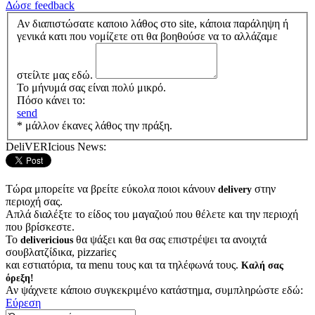
Δώσε feedback
Αν διαπιστώσατε καποιο λάθος στο site, κάποια παράληψη ή
γενικά κατι που νομίζετε οτι θα βοηθούσε να το αλλάζαμε
στείλτε μας εδώ.
Το μήνυμά σας είναι πολύ μικρό.
Πόσο κάνει το:
send
* μάλλον έκανες λάθος την πράξη.
DeliVERIcious News:
Τώρα μπορείτε να βρείτε εύκολα ποιοι κάνουν
στην
delivery
περιοχή σας.
Απλά διαλέξτε το είδος του μαγαζιού που θέλετε και την περιοχή
που βρίσκεστε.
Το
θα ψάξει και θα σας επιστρέψει τα ανοιχτά
delivericious
σουβλατζίδικα, pizzariες
και εστιατόρια, τα menu τους και τα τηλέφωνά τους.
Καλή σας
όρεξη!
Αν ψάχνετε κάποιο συγκεκριμένο κατάστημα, συμπληρώστε εδώ:
Εύρεση