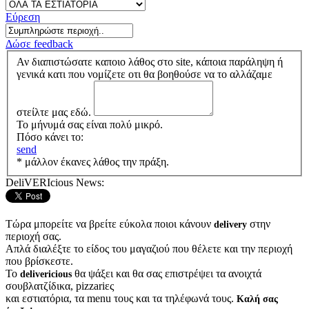
Εύρεση
Δώσε feedback
Αν διαπιστώσατε καποιο λάθος στο site, κάποια παράληψη ή
γενικά κατι που νομίζετε οτι θα βοηθούσε να το αλλάζαμε
στείλτε μας εδώ.
Το μήνυμά σας είναι πολύ μικρό.
Πόσο κάνει το:
send
* μάλλον έκανες λάθος την πράξη.
DeliVERIcious News:
Τώρα μπορείτε να βρείτε εύκολα ποιοι κάνουν
στην
delivery
περιοχή σας.
Απλά διαλέξτε το είδος του μαγαζιού που θέλετε και την περιοχή
που βρίσκεστε.
Το
θα ψάξει και θα σας επιστρέψει τα ανοιχτά
delivericious
σουβλατζίδικα, pizzariες
και εστιατόρια, τα menu τους και τα τηλέφωνά τους.
Καλή σας